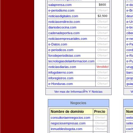
salaprensa.com
$600
e-do
e-periodismo.com
Ofertar!
e-Br
noticiasdigitales.com
$2,500
deu
noticiasendirecto.com
Ofertar!
e-U
diariodecocina.com
Ofertar!
e-br
cadenadeportiva.com
Ofertar!
cibe
noticiasempresariales.com
Ofertar!
e-n
e-Datos.com
Ofertar!
e-Pa
e-periodicos.com
Ofertar!
cord
forodeperiodistas.com
Ofertar!
e-Ra
tecnologiasdelainformacion.com
Ofertar!
e-Pu
noticiasdiarias.com
Vendido!
uru
infogobierno.com
Ofertar!
bar
inforegistros.com
Ofertar!
prop
e-Honduras.com
Ofertar!
guia
Ver mas de InformaciÃ³n Y Noticias
V
Negocios
Nombre de dominio
Precio
Nom
consultoriaennegocios.com
Ofertar!
webd
negociosempresas.com
Ofertar!
sele
inmueblesbogota.com
Ofertar!
coch