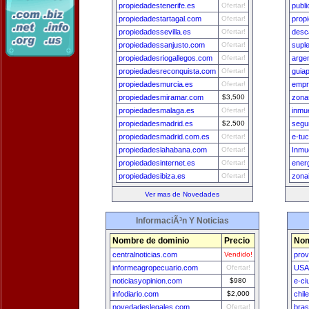
propiedadestenerife.es
Ofertar!
publ
propiedadestartagal.com
Ofertar!
prop
propiedadessevilla.es
Ofertar!
desc
propiedadessanjusto.com
Ofertar!
supl
propiedadesriogallegos.com
Ofertar!
arge
propiedadesreconquista.com
Ofertar!
guia
propiedadesmurcia.es
Ofertar!
empr
propiedadesmiramar.com
$3,500
zona
propiedadesmalaga.es
Ofertar!
inmu
propiedadesmadrid.es
$2,500
segu
propiedadesmadrid.com.es
Ofertar!
e-tu
propiedadeslahabana.com
Ofertar!
Inmu
propiedadesinternet.es
Ofertar!
ener
propiedadesibiza.es
Ofertar!
zona
Ver mas de Novedades
InformaciÃ³n Y Noticias
Nombre de dominio
Precio
Nom
centralnoticias.com
Vendido!
prov
informeagropecuario.com
Ofertar!
USA
noticiasyopinion.com
$980
e-ci
infodiario.com
$2,000
chil
novedadeslegales.com
Ofertar!
bras