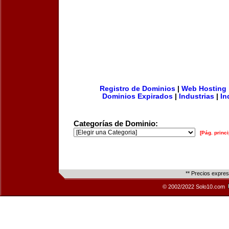
Registro de Dominios
|
Web Hosting
Dominios Expirados
|
Industrias
|
In
Categorías de Dominio:
[Pág. princi
** Precios expre
© 2002/2022 Solo10.com