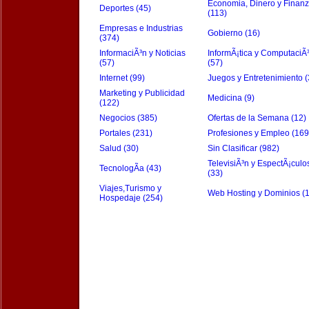
Economia, Dinero y Finan
Deportes (45)
(113)
Empresas e Industrias
Gobierno (16)
(374)
InformaciÃ³n y Noticias
InformÃ¡tica y ComputaciÃ
(57)
(57)
Internet (99)
Juegos y Entretenimiento (
Marketing y Publicidad
Medicina (9)
(122)
Negocios (385)
Ofertas de la Semana (12)
Portales (231)
Profesiones y Empleo (169
Salud (30)
Sin Clasificar (982)
TelevisiÃ³n y EspectÃ¡culo
TecnologÃ­a (43)
(33)
Viajes,Turismo y
Web Hosting y Dominios (
Hospedaje (254)