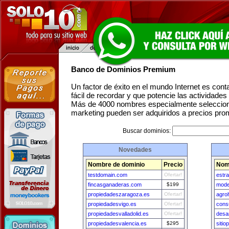
Banco de Dominios Premium
Un factor de éxito en el mundo Internet es con
fácil de recordar y que potencie las actividade
Más de 4000 nombres especialmente seleccion
marketing pueden ser adquiridos a precios pro
Buscar dominios:
Novedades
Nombre de dominio
Precio
Nom
testdomain.com
Ofertar!
estr
fincasganaderas.com
$199
model
propiedadeszaragoza.es
Ofertar!
agro
propiedadesvigo.es
Ofertar!
cons
propiedadesvalladolid.es
Ofertar!
desa
propiedadesvalencia.es
$295
sitio