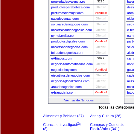
propiedadesvalencia.es
$295
balo
productosparabelleza.com
Ofertar!
desl
perfumesdemujer.com
Vendido!
area
patiodeventas.com
Ofertar!
club
softwaredenegocios.com
Ofertar!
sect
universidaddenegocios.com
Ofertar!
e-te
pymefamiliar.com
Ofertar!
camp
productosdigitales.com
Vendido!
part
universodenegocios.com
Ofertar!
sele
feiraodenegocios.com
Ofertar!
ajed
eAfiliados.com
$899
camp
negociosautomatizados.com
Ofertar!
noti
negocioshoy.com
Vendido!
guia
ejecutivosdenegocios.com
Ofertar!
cade
negociosglobalizados.com
Ofertar!
miss
areadenegocios.com
Ofertar!
noti
e-franquicia.com
Vendido!
futb
Ver mas de Negocios
Todas las Categoria
Alimentos y Bebidas (37)
Artes y Cultura (26)
Ciencia e InvestigaciÃ³n
Compras y Comercio
(8)
ElectrÃ³nico (341)