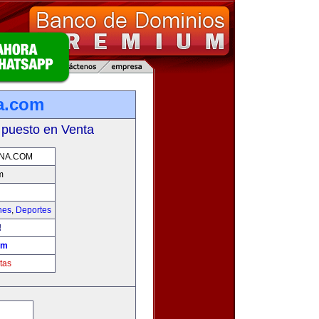
na.com
 puesto en Venta
NA.COM
m
hes
,
Deportes
!
om
tas