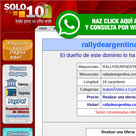
rallydeargenti
El dueño de este dominio lo ha
Mayusculas:
RALLYDEARGENTI
Minusculas:
rallydeargentina.co
Longitud:
16 caracteres
Categorias:
AutomÃ³viles y Coc
Precio:
Realizar una oferta
Visitar!
rallydeargentina.c
Serán consideradas ofer
Realizar una Oferta