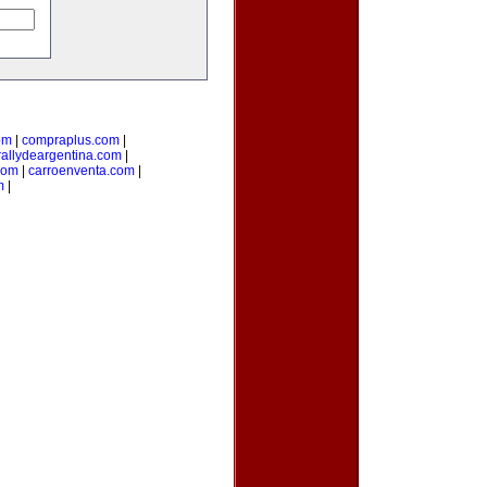
om
|
compraplus.com
|
rallydeargentina.com
|
com
|
carroenventa.com
|
m
|