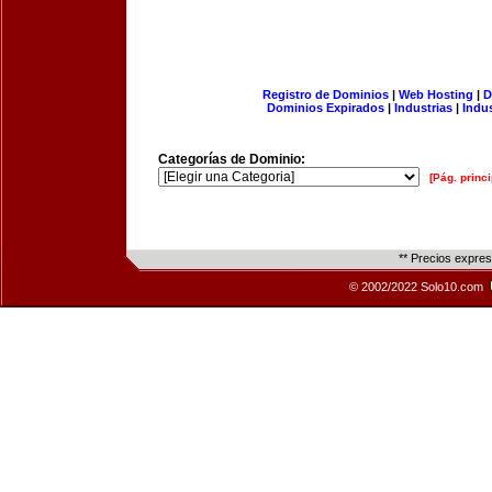
Registro de Dominios
|
Web Hosting
|
D
Dominios Expirados
|
Industrias
|
Indu
Categorías de Dominio:
[Pág. princi
** Precios expre
© 2002/2022 Solo10.com