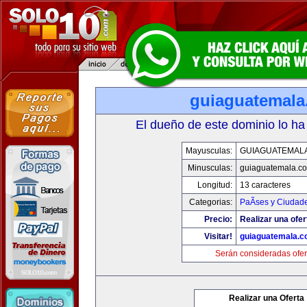
guiaguatemal
El dueño de este dominio lo ha
Mayusculas:
GUIAGUATEMAL
Minusculas:
guiaguatemala.c
Longitud:
13 caracteres
Categorias:
PaÃ­ses y Ciudad
Precio:
Realizar una ofer
Visitar!
guiaguatemala.
Serán consideradas ofer
Realizar una Oferta