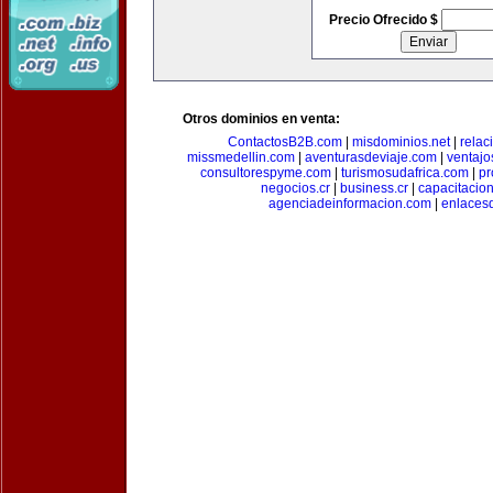
Precio Ofrecido $
Otros dominios en venta:
ContactosB2B.com
|
misdominios.net
|
rela
missmedellin.com
|
aventurasdeviaje.com
|
ventaj
consultorespyme.com
|
turismosudafrica.com
|
pr
negocios.cr
|
business.cr
|
capacitaci
agenciadeinformacion.com
|
enlaces