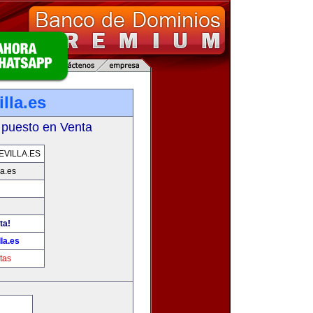
lla.es
 puesto en Venta
VILLA.ES
la.es
ta!
la.es
tas