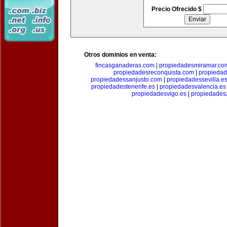
Precio Ofrecido $
Otros dominios en venta:
fincasganaderas.com
|
propiedadesmiramar.co
propiedadesreconquista.com
|
propiedad
propiedadessanjusto.com
|
propiedadessevilla.e
propiedadestenerife.es
|
propiedadesvalencia.es
propiedadesvigo.es
|
propiedades