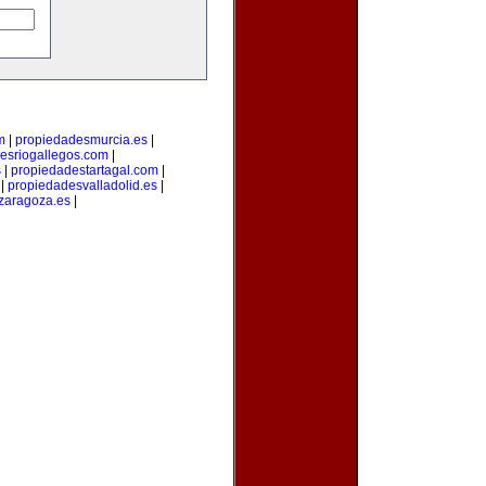
m
|
propiedadesmurcia.es
|
esriogallegos.com
|
s
|
propiedadestartagal.com
|
|
propiedadesvalladolid.es
|
zaragoza.es
|