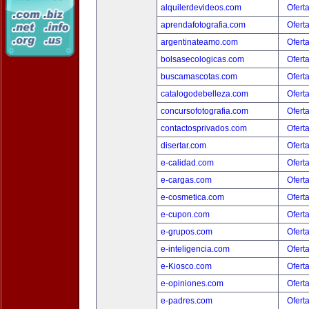
alquilerdevideos.com
Ofert
aprendafotografia.com
Ofert
argentinateamo.com
Ofert
bolsasecologicas.com
Ofert
buscamascotas.com
Ofert
catalogodebelleza.com
Ofert
concursofotografia.com
Ofert
contactosprivados.com
Ofert
disertar.com
Ofert
e-calidad.com
Ofert
e-cargas.com
Ofert
e-cosmetica.com
Ofert
e-cupon.com
Ofert
e-grupos.com
Ofert
e-inteligencia.com
Ofert
e-Kiosco.com
Ofert
e-opiniones.com
Ofert
e-padres.com
Ofert