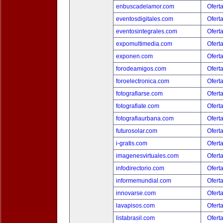
enbuscadelamor.com
Ofert
eventosdigitales.com
Ofert
eventosintegrales.com
Ofert
expomultimedia.com
Ofert
exponen.com
Ofert
forodeamigos.com
Ofert
foroelectronica.com
Ofert
fotografiarse.com
Ofert
fotografiate.com
Ofert
fotografiaurbana.com
Ofert
futurosolar.com
Ofert
i-gratis.com
Ofert
imagenesvirtuales.com
Ofert
infodirectorio.com
Ofert
informemundial.com
Ofert
innovarse.com
Ofert
lavapisos.com
Ofert
listabrasil.com
Ofert