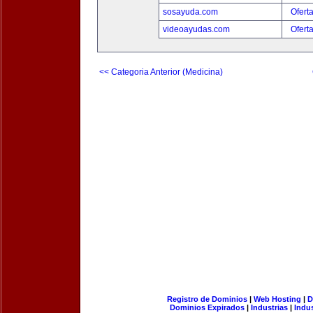
sosayuda.com
Ofert
videoayudas.com
Ofert
<< Categoria Anterior (Medicina)
Registro de Dominios
|
Web Hosting
|
D
Dominios Expirados
|
Industrias
|
Indu