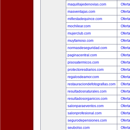
maquillajedenovias.com
Ofert
masventajas.com
Ofert
mifiestadequince.com
Ofert
mochilear.com
Ofert
mujerclub.com
Ofert
muyfamoso.com
Ofert
normasdeseguridad.com
Ofert
paginacentral.com
Ofert
pisosatermicos.com
Ofert
protectoresdiarios.com
Ofert
regalosdeamor.com
Ofert
restauraciondefotografias.com
Ofert
resultadosnaturales.com
Ofert
resultadosorganicos.com
Ofert
salonparaeventos.com
Ofert
salonprofesional.com
Ofert
segurodepensiones.com
Ofert
seubolso.com
Ofert