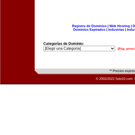
Registro de Dominios
|
Web Hosting
|
D
Dominios Expirados
|
Industrias
|
Indu
Categorías de Dominio:
[Pág. princi
** Precios expre
© 2002/2022 Solo10.com