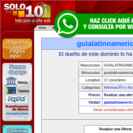
guialatinoameri
El dueño de este dominio lo ha
Mayusculas:
GUIALATINOAME
Minusculas:
guialatinoameric
Longitud:
17 caracteres
Categorias:
InformaciÃ³n y Not
Precio:
Realizar una ofer
Visitar!
guialatinoameri
Serán consideradas ofer
Realizar una Oferta