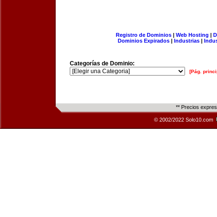
Registro de Dominios
|
Web Hosting
|
D
Dominios Expirados
|
Industrias
|
Indu
Categorías de Dominio:
[Pág. princi
** Precios expre
© 2002/2022 Solo10.com