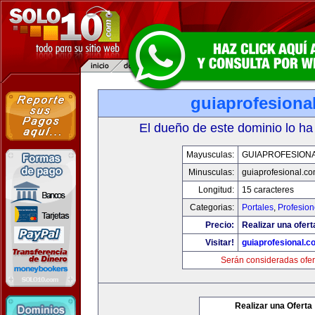
guiaprofesiona
El dueño de este dominio lo ha
Mayusculas:
GUIAPROFESION
Minusculas:
guiaprofesional.c
Longitud:
15 caracteres
Categorias:
Portales
,
Profesio
Precio:
Realizar una ofert
Visitar!
guiaprofesional.c
Serán consideradas ofer
Realizar una Oferta