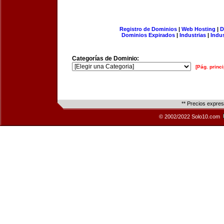
Registro de Dominios
|
Web Hosting
|
D
Dominios Expirados
|
Industrias
|
Indu
Categorías de Dominio:
[Pág. princi
** Precios expre
© 2002/2022 Solo10.com