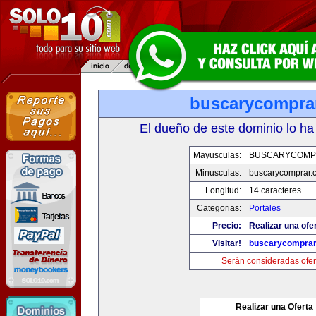
buscarycompra
El dueño de este dominio lo ha
Mayusculas:
BUSCARYCOMP
Minusculas:
buscarycomprar.
Longitud:
14 caracteres
Categorias:
Portales
Precio:
Realizar una ofer
Visitar!
buscarycompra
Serán consideradas ofer
Realizar una Oferta