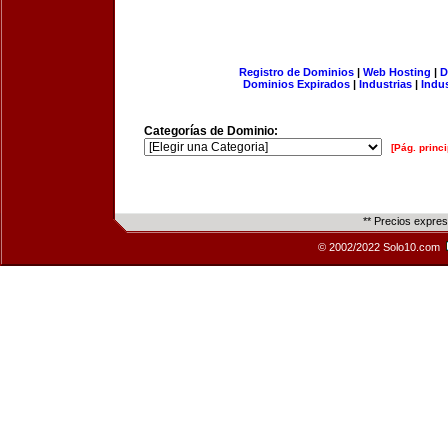
Registro de Dominios
|
Web Hosting
|
D
Dominios Expirados
|
Industrias
|
Indu
Categorías de Dominio:
[Pág. princi
** Precios expre
© 2002/2022 Solo10.com