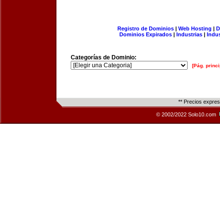
Registro de Dominios
|
Web Hosting
|
D
Dominios Expirados
|
Industrias
|
Indu
Categorías de Dominio:
[Pág. princi
** Precios expre
© 2002/2022 Solo10.com