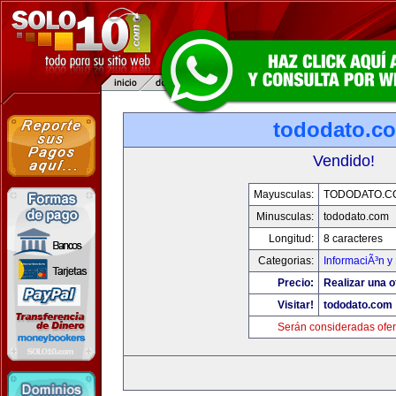
tododato.c
Vendido!
Mayusculas:
TODODATO.C
Minusculas:
tododato.com
Longitud:
8 caracteres
Categorias:
InformaciÃ³n y 
Precio:
Realizar una o
Visitar!
tododato.com
Serán consideradas ofer