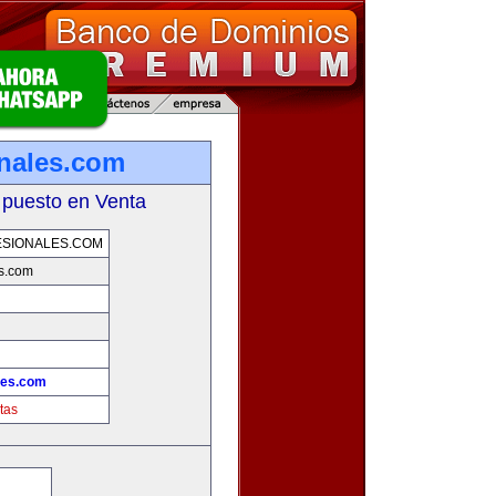
onales.com
 puesto en Venta
SIONALES.COM
es.com
les.com
tas