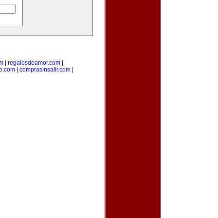
om
|
regalosdeamor.com
|
o.com
|
comprasinsalir.com
|