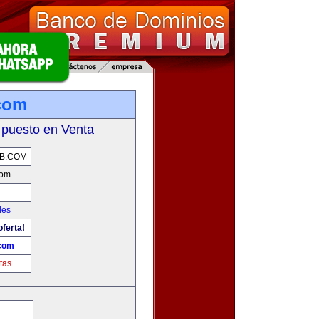
com
 puesto en Venta
B.COM
com
les
oferta!
com
tas