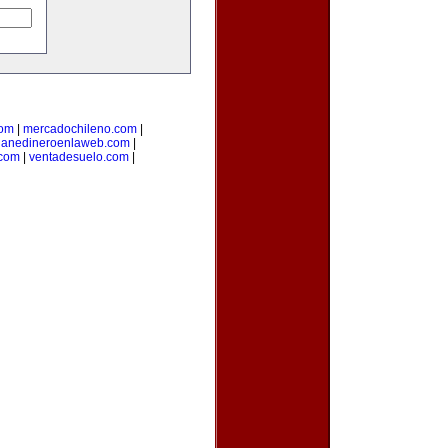
com
|
mercadochileno.com
|
ganedineroenlaweb.com
|
.com
|
ventadesuelo.com
|