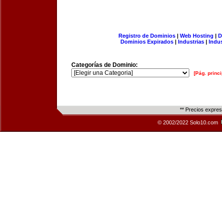
Registro de Dominios
|
Web Hosting
|
D
Dominios Expirados
|
Industrias
|
Indu
Categorías de Dominio:
[Pág. princi
** Precios expre
© 2002/2022 Solo10.com