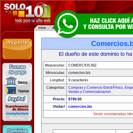
Comercios.b
El dueño de este dominio lo ha
Mayusculas:
COMERCIOS.BIZ
Minusculas:
comercios.biz
Longitud:
9 caracteres
Categorias:
Compras y Comercio ElectrÃ³nico
,
Empr
Ventas y Comercializacion
Precio:
$790.00
Visitar!
comercios.biz
Serán consideradas ofer