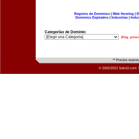
Registro de Dominios
|
Web Hosting
|
D
Dominios Expirados
|
Industrias
|
Indu
Categorías de Dominio:
[Pág. princi
** Precios expre
© 2002/2022 Solo10.com