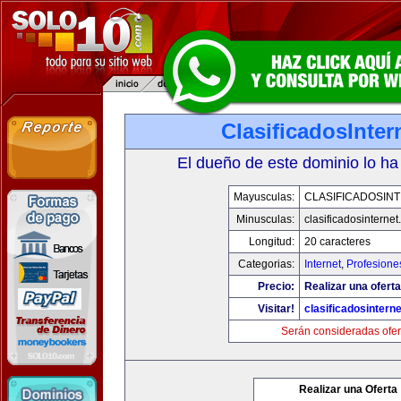
ClasificadosInte
El dueño de este dominio lo ha
Mayusculas:
CLASIFICADOSIN
Minusculas:
clasificadosinterne
Longitud:
20 caracteres
Categorias:
Internet
,
Profesione
Precio:
Realizar una oferta
Visitar!
clasificadosintern
Serán consideradas ofer
Realizar una Oferta