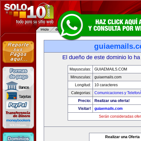
guiaemails.
El dueño de este dominio lo ha
Mayusculas:
GUIAEMAILS.COM
Minusculas:
guiaemails.com
Longitud:
10 caracteres
Categorias:
Comunicaciones y TelefonÃ
Precio:
Realizar una oferta!
Visitar!
guiaemails.com
Serán consideradas ofer
Realizar una Oferta