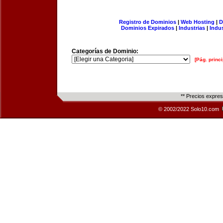
Registro de Dominios
|
Web Hosting
|
D
Dominios Expirados
|
Industrias
|
Indu
Categorías de Dominio:
[Pág. princi
** Precios expre
© 2002/2022 Solo10.com