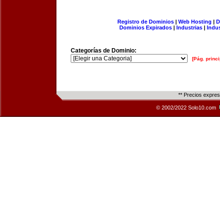
Registro de Dominios
|
Web Hosting
|
D
Dominios Expirados
|
Industrias
|
Indu
Categorías de Dominio:
[Pág. princi
** Precios expre
© 2002/2022 Solo10.com