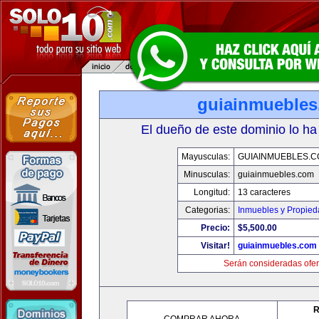
guiainmueble
El dueño de este dominio lo ha
Mayusculas:
GUIAINMUEBLES.
Minusculas:
guiainmuebles.com
Longitud:
13 caracteres
Categorias:
Inmuebles y Propie
Precio:
$5,500.00
Visitar!
guiainmuebles.com
Serán consideradas ofer
R