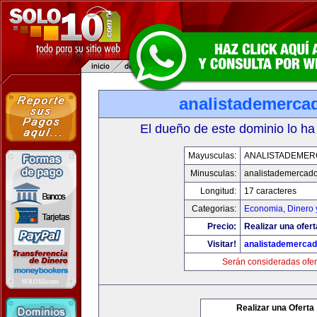
analistademerca
El dueño de este dominio lo ha
Mayusculas:
ANALISTADEME
Minusculas:
analistademercad
Longitud:
17 caracteres
Categorias:
Economia, Dinero 
Precio:
Realizar una ofert
Visitar!
analistademerca
Serán consideradas ofer
Realizar una Oferta