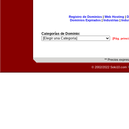
Registro de Dominios
|
Web Hosting
|
D
Dominios Expirados
|
Industrias
|
Indu
Categorías de Dominio:
[Pág. princi
** Precios expre
© 2002/2022 Solo10.com