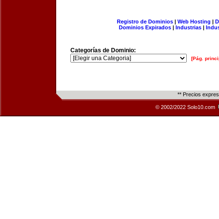
Registro de Dominios
|
Web Hosting
|
D
Dominios Expirados
|
Industrias
|
Indu
Categorías de Dominio:
[Pág. princi
** Precios expre
© 2002/2022 Solo10.com