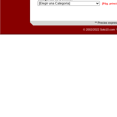
[Pág. princi
** Precios expre
© 2002/2022 Solo10.com